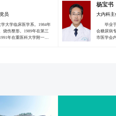
杨宝书
诣。特别擅长胃肠道肿瘤、
重庆市中
严重多发创伤及疑难普通外
员、重庆
共党员
大内科主
篇，其中第一作者或通讯作者
重庆市老年
D等杂志6篇。获国家自然科学
大学大学临床医学系。1984年
论文5篇（
毕业
华医学会抗癌医师协会委员等
烧伤整形。1989年在第三
科技进步奖一等奖1项。 
会糖尿病
西医结合学会胃肠肿瘤专业
991年在重医科大学附一院
星、最美医
市医学会
委员，重庆市健康促进委员
奉节县人民医院副院长，在国家
才”等称号。 毕业于重庆医科大学临床医学
组长、内
代医药卫生杂志编委，重庆
，94年5月心脏直视手术授
临床工作至
脂代谢学
长胃肠外科、肝胆外科、烧
院进修心内
庆市医院
解决手术中疑难问题的能
进修心内科
内科专委
院进修冠脉
西医科大
冠脉介入治
员”称号、
生健康管理研修班培
等专科学
富的临床
节县卫健
入术。熟
优秀教师。
术、心脏
《重庆医
等期刊发
理》，20