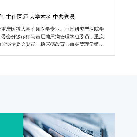
西医结合学会心脏康复与心力衰竭专业委员会委
市医师协会心血管内科医师分会青年委员会委员、
任 主任医师 大学本科 中共党员
学及老年医学学会心血管病分会委员。 发表科研
其中SCI 1篇）、获重庆市卫计委科研项目1项、县
于重庆医科大学临床医学专业。中国研究型医院学
获医院优秀个人、优秀党员、服务明
专委会分级诊疗与基层糖尿病管理学组委员，重庆
生、第二届“夔州名医”、“重庆市区县医学头雁人
内分泌专委会委员、糖尿病教育与血糖管理学组副
一系，长期从事
分泌专委会甲状腺学组组员、内分泌专委会肥胖及
今。于2005年至2006年在重庆医科大学附属第二
组组员，重庆市预防医学会糖尿病专委会委员，重
科临床1年；于2010年在重庆医科大学附属第二院
协会内分泌管理专委会委员，重庆市奉节县医学会
介入治疗半年；2015年重庆医科大学附属第二医
会主任委员。内分泌与老年科学科带头人。曾于华
介入治疗3个月；2017年在重医附二院心血管内科
学附一院进修学习。 曾荣获重庆市委“优秀共产党
疗培训基地培训1年。2020年参加北京大学-重庆卫
重庆市医院协会“优秀中层干部”。重庆三峡医药高
训1年。 对心血管科疾病诊疗有非常丰
校评为“优秀实习带教老师”，并被聘为兼职教师。奉
经验，熟练掌握冠脉造影及支架植入术、起搏器植
委首届“十佳医生”荣誉称号，多次获得奉节县医学会
悉心内电生理检查及射频消融术、房颤射频消融
院内评为“感动奉医人物”、“院内名医”。先后在
再同步化治疗、肾动脉去交感神经消融术的治疗。
学》《深圳中西医结合杂志》《现代诊断与治疗》
表医学论文多篇。副主编《现代临床内科与护
15年已由天津科学技术出版社出版。有深厚的临床