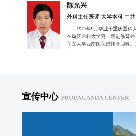
陈光兴
通外科和创伤外科方面有较深造
肝胆胰肿瘤、转移性肝脏肿瘤、
外科主任医师 大学本科 中
科疾病的诊治。发表论文10余
共发表论文SCI收录2篇，CSC
1977年9月毕业于重庆医科
基金面上项目资助1项。担任中
在重庆医科大学附一院进修普外、
多个专业委员会委员，重庆市中
军医大学西南医院进修肝胆科。1
委员会等多个专业委员会副主任
进修胸心外科。1998年9月任
会肝胆外科分会副主任委员，现
级及省级医学刊物上发表论文7篇
市医疗事故鉴定专家库专家。
市人民政府科学进步三等奖。擅
伤整形外科、腹腔镜手术，具有
力。
宣传中心
PROPAGANDA CENTER